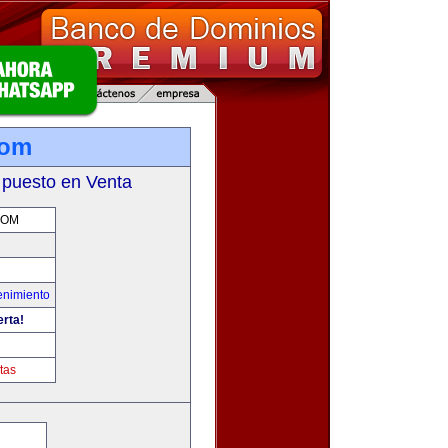
com
 puesto en Venta
COM
enimiento
erta!
tas