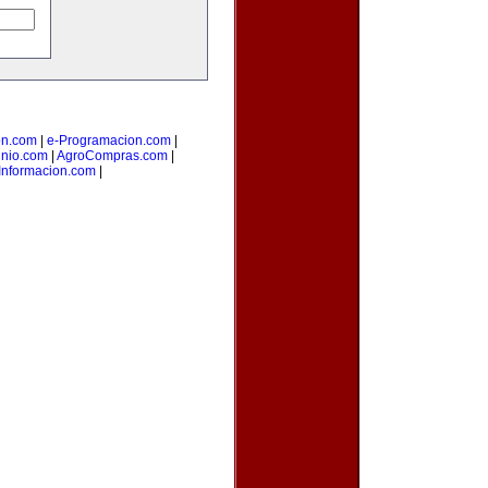
on.com
|
e-Programacion.com
|
nio.com
|
AgroCompras.com
|
Informacion.com
|