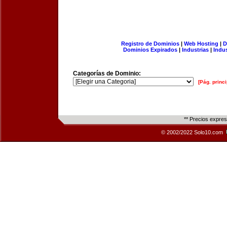
Registro de Dominios
|
Web Hosting
|
D
Dominios Expirados
|
Industrias
|
Indu
Categorías de Dominio:
[Pág. princi
** Precios expre
© 2002/2022 Solo10.com