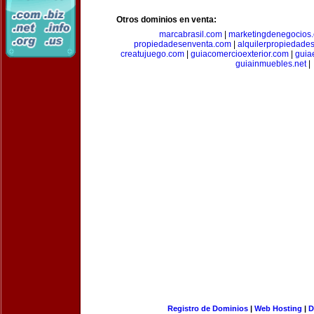
Otros dominios en venta:
marcabrasil.com
|
marketingdenegocios
propiedadesenventa.com
|
alquilerpropiedade
creatujuego.com
|
guiacomercioexterior.com
|
guiae
guiainmuebles.net
|
Registro de Dominios
|
Web Hosting
|
D