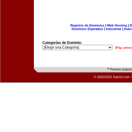
Registro de Dominios
|
Web Hosting
|
D
Dominios Expirados
|
Industrias
|
Indu
Categorías de Dominio:
[Pág. princi
** Precios expre
© 2002/2022 Solo10.com