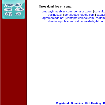
Otros dominios en venta:
uruguayinmuebles.com
|
ventajoso.com
|
consult
business.cr
|
portaldetecnologia.com
|
capac
agromercado.net
|
cantoprofesional.com
|
redfam
directorioprofesional.net
|
apuestadigital.co
Registro de Dominios
|
Web Hosting
|
D