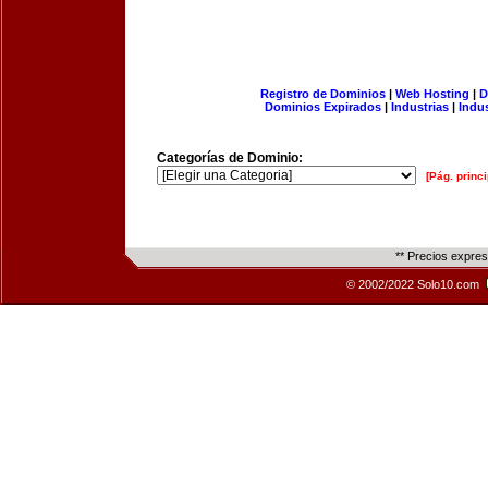
Registro de Dominios
|
Web Hosting
|
D
Dominios Expirados
|
Industrias
|
Indu
Categorías de Dominio:
[Pág. princi
** Precios expre
© 2002/2022 Solo10.com