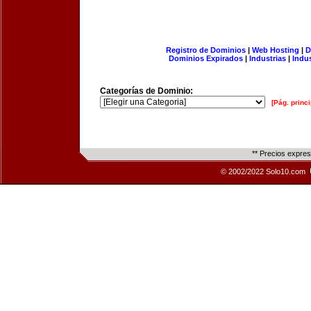
Registro de Dominios
|
Web Hosting
|
D
Dominios Expirados
|
Industrias
|
Indu
Categorías de Dominio:
[Pág. princi
** Precios expre
© 2002/2022 Solo10.com