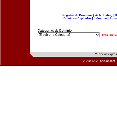
Registro de Dominios
|
Web Hosting
|
D
Dominios Expirados
|
Industrias
|
Indu
Categorías de Dominio:
[Pág. princi
** Precios expre
© 2002/2022 Solo10.com