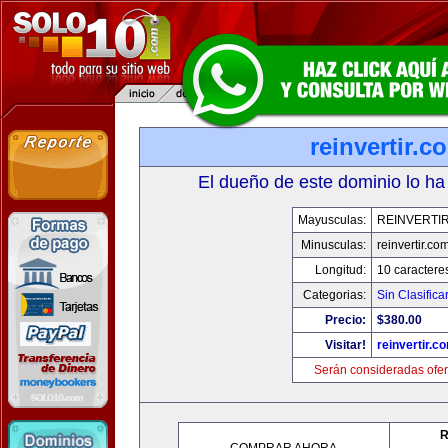
reinvertir.c
El dueño de este dominio lo ha
Mayusculas:
REINVERTI
Minusculas:
reinvertir.co
Longitud:
10 caractere
Categorias:
Sin Clasifica
Precio:
$380.00
Visitar!
reinvertir.c
Serán consideradas ofer
R