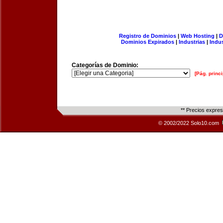
Registro de Dominios
|
Web Hosting
|
D
Dominios Expirados
|
Industrias
|
Indu
Categorías de Dominio:
[Pág. princi
** Precios expre
© 2002/2022 Solo10.com