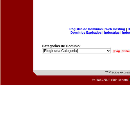
Registro de Dominios
|
Web Hosting
|
D
Dominios Expirados
|
Industrias
|
Indu
Categorías de Dominio:
[Pág. princi
** Precios expre
© 2002/2022 Solo10.com