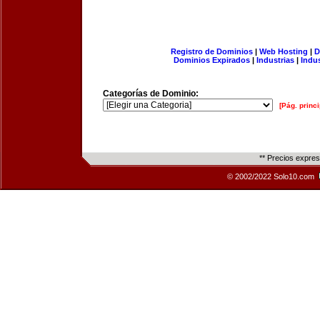
Registro de Dominios
|
Web Hosting
|
D
Dominios Expirados
|
Industrias
|
Indu
Categorías de Dominio:
[Pág. princi
** Precios expre
© 2002/2022 Solo10.com