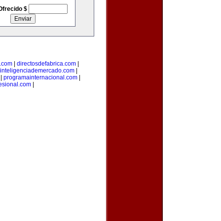
Ofrecido $
l.com
|
directosdefabrica.com
|
inteligenciademercado.com
|
|
programainternacional.com
|
esional.com
|