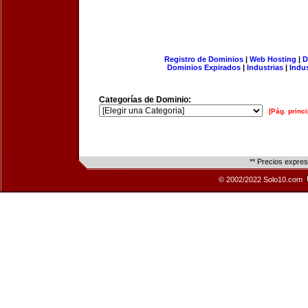
Registro de Dominios
|
Web Hosting
|
D
Dominios Expirados
|
Industrias
|
Indu
Categorías de Dominio:
[Pág. princi
** Precios expre
© 2002/2022 Solo10.com