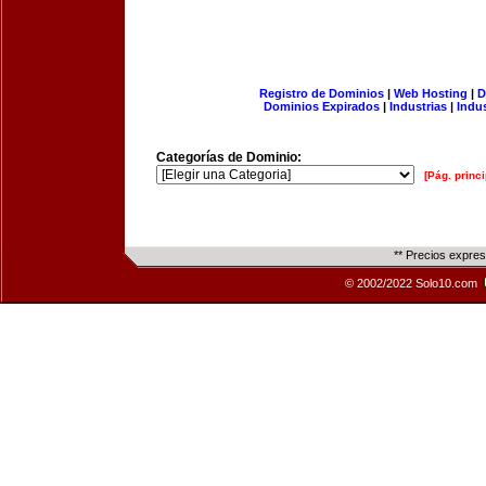
Registro de Dominios
|
Web Hosting
|
D
Dominios Expirados
|
Industrias
|
Indu
Categorías de Dominio:
[Pág. princi
** Precios expre
© 2002/2022 Solo10.com