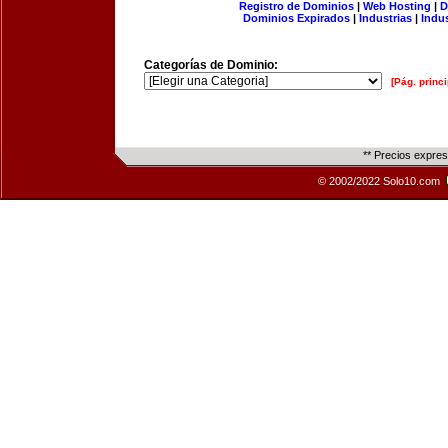
Registro de Dominios
|
Web Hosting
|
D
Dominios Expirados
|
Industrias
|
Indu
Categorías de Dominio:
[Pág. princi
** Precios expre
© 2002/2022 Solo10.com