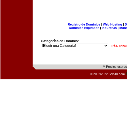
Registro de Dominios
|
Web Hosting
|
D
Dominios Expirados
|
Industrias
|
Indu
Categorías de Dominio:
[Pág. princi
** Precios expre
© 2002/2022 Solo10.com