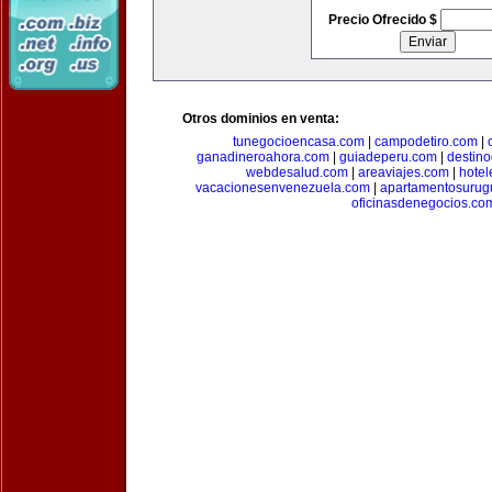
Precio Ofrecido $
Otros dominios en venta:
tunegocioencasa.com
|
campodetiro.com
|
ganadineroahora.com
|
guiadeperu.com
|
destin
webdesalud.com
|
areaviajes.com
|
hote
vacacionesenvenezuela.com
|
apartamentosurug
oficinasdenegocios.co