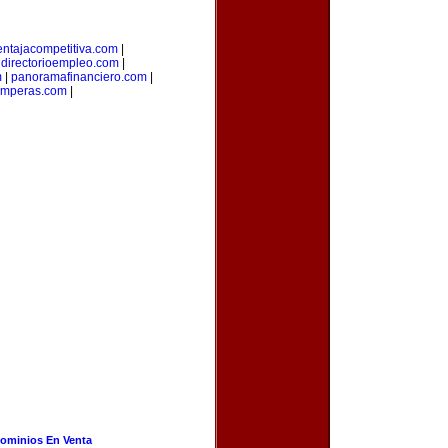
entajacompetitiva.com
|
|
directorioempleo.com
|
m
|
panoramafinanciero.com
|
amperas.com
|
ominios En Venta