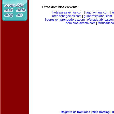
Otros dominios en venta:
hotelparaeventos.com
|
laguiavirtual.com
|
v
areadenegocios.com
|
guiaprofesional.com
lideresyemprendedores.com
|
ofertadafabrica.co
dominioalaventa.com
|
fabricadec
Registro de Dominios
|
Web Hosting
|
D