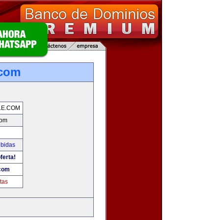
.com
LE.COM
com
ebidas
ferta!
.com
tas