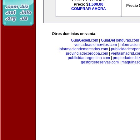
COMPRAR AHORA
Precio $
1,500.00
Precio 
COMPRAR AHORA
Otros dominios en venta:
GuiaGesell.com
|
GuiaDeHonduras.com
ventadeautomoviles.com
|
informacio
informaciondemercados.com
|
publicidadcorpor
provinciadecordoba.com
|
ventasmadrid.c
publicidadargentina.com
|
propiedades.bi
gestordereservas.com
|
maquinasd