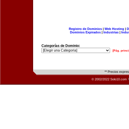
Registro de Dominios
|
Web Hosting
|
D
Dominios Expirados
|
Industrias
|
Indu
Categorías de Dominio:
[Pág. princi
** Precios expre
© 2002/2022 Solo10.com