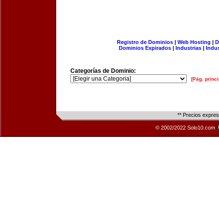
Registro de Dominios
|
Web Hosting
|
D
Dominios Expirados
|
Industrias
|
Indu
Categorías de Dominio:
[Pág. princi
** Precios expre
© 2002/2022 Solo10.com