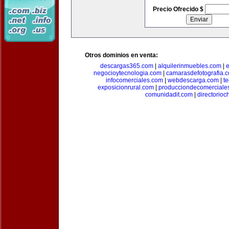
Precio Ofrecido $
Otros dominios en venta:
descargas365.com
|
alquilerinmuebles.com
|
e
negocioytecnologia.com
|
camarasdefotografia.
infocomerciales.com
|
webdescarga.com
|
t
exposicionrural.com
|
producciondecomerciale
comunidadit.com
|
directorioc