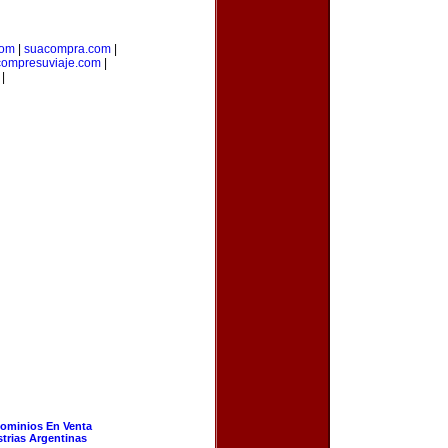
com
|
suacompra.com
|
compresuviaje.com
|
|
ominios En Venta
strias Argentinas