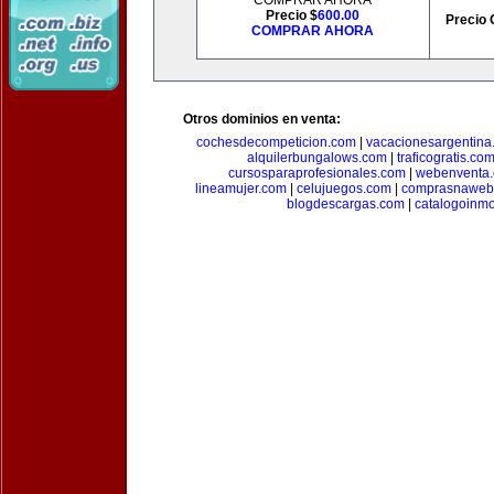
COMPRAR AHORA
Precio $
600.00
Precio 
COMPRAR AHORA
Otros dominios en venta:
cochesdecompeticion.com
|
vacacionesargentina
alquilerbungalows.com
|
traficogratis.co
cursosparaprofesionales.com
|
webenventa
lineamujer.com
|
celujuegos.com
|
comprasnaweb
blogdescargas.com
|
catalogoinmo