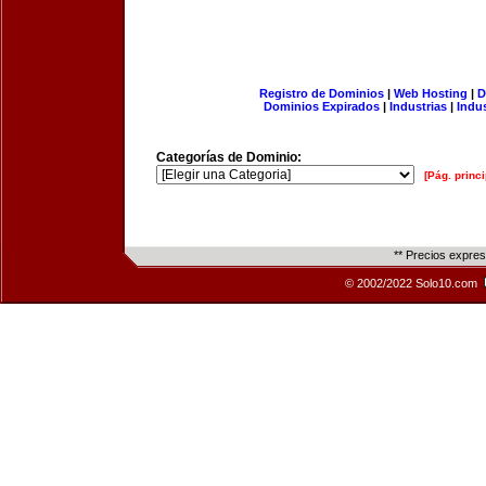
Registro de Dominios
|
Web Hosting
|
D
Dominios Expirados
|
Industrias
|
Indu
Categorías de Dominio:
[Pág. princi
** Precios expre
© 2002/2022 Solo10.com