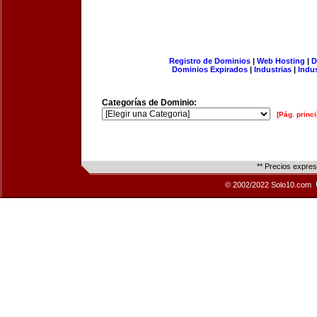
Registro de Dominios
|
Web Hosting
|
D
Dominios Expirados
|
Industrias
|
Indu
Categorías de Dominio:
[Pág. princi
** Precios expre
© 2002/2022 Solo10.com