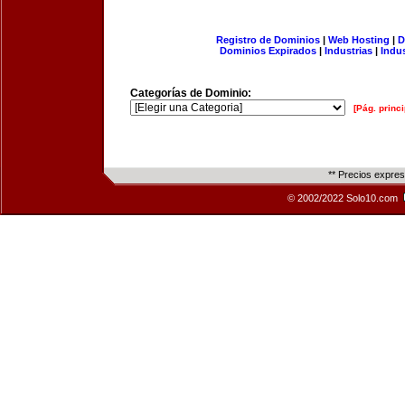
Registro de Dominios
|
Web Hosting
|
D
Dominios Expirados
|
Industrias
|
Indu
Categorías de Dominio:
[Pág. princi
** Precios expre
© 2002/2022 Solo10.com