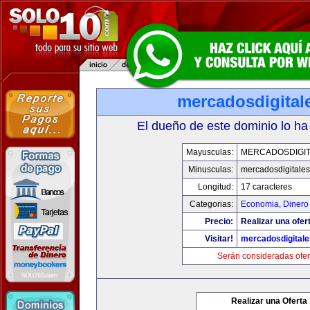
mercadosdigital
El dueño de este dominio lo ha
Mayusculas:
MERCADOSDIGIT
Minusculas:
mercadosdigitale
Longitud:
17 caracteres
Categorias:
Economia, Dinero
Precio:
Realizar una ofer
Visitar!
mercadosdigital
Serán consideradas ofer
Realizar una Oferta