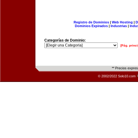
Registro de Dominios
|
Web Hosting
|
D
Dominios Expirados
|
Industrias
|
Indu
Categorías de Dominio:
[Pág. princi
** Precios expre
© 2002/2022 Solo10.com