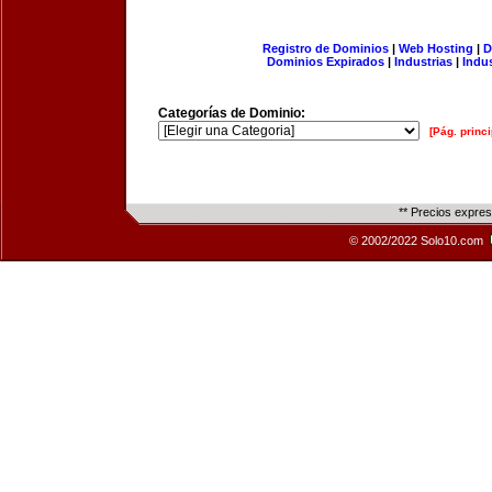
Registro de Dominios
|
Web Hosting
|
D
Dominios Expirados
|
Industrias
|
Indu
Categorías de Dominio:
[Pág. princi
** Precios expre
© 2002/2022 Solo10.com