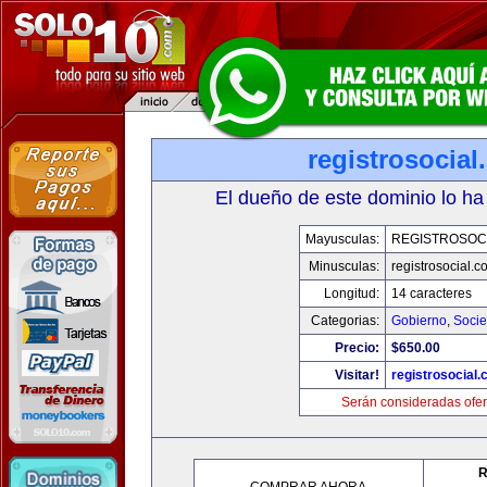
registrosocia
El dueño de este dominio lo ha
Mayusculas:
REGISTROSOC
Minusculas:
registrosocial.c
Longitud:
14 caracteres
Categorias:
Gobierno
,
Soci
Precio:
$650.00
Visitar!
registrosocial
Serán consideradas ofer
R